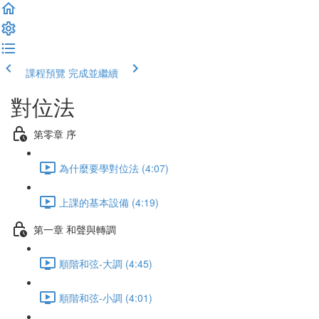
課程預覽
完成並繼續
對位法
第零章 序
為什麼要學對位法 (4:07)
上課的基本設備 (4:19)
第一章 和聲與轉調
順階和弦-大調 (4:45)
順階和弦-小調 (4:01)