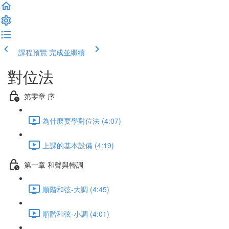
課程預覽
完成並繼續
對位法
第零章 序
為什麼要學對位法 (4:07)
上課的基本設備 (4:19)
第一章 和聲與轉調
順階和弦-大調 (4:45)
順階和弦-小調 (4:01)