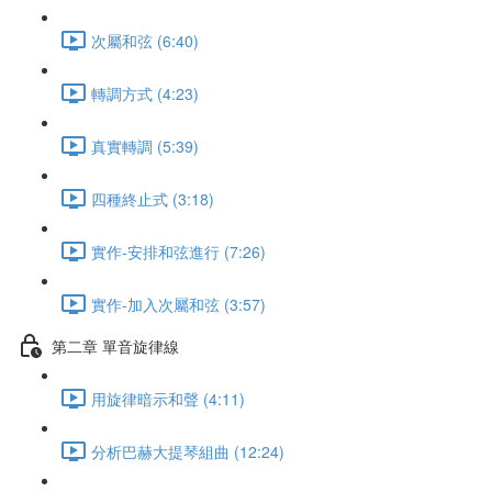
次屬和弦 (6:40)
轉調方式 (4:23)
真實轉調 (5:39)
四種終止式 (3:18)
實作-安排和弦進行 (7:26)
實作-加入次屬和弦 (3:57)
第二章 單音旋律線
用旋律暗示和聲 (4:11)
分析巴赫大提琴組曲 (12:24)