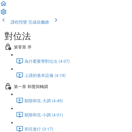
課程預覽
完成並繼續
對位法
第零章 序
為什麼要學對位法 (4:07)
上課的基本設備 (4:19)
第一章 和聲與轉調
順階和弦-大調 (4:45)
順階和弦-小調 (4:01)
和弦進行 (3:17)