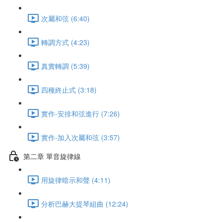
次屬和弦 (6:40)
轉調方式 (4:23)
真實轉調 (5:39)
四種終止式 (3:18)
實作-安排和弦進行 (7:26)
實作-加入次屬和弦 (3:57)
第二章 單音旋律線
用旋律暗示和聲 (4:11)
分析巴赫大提琴組曲 (12:24)