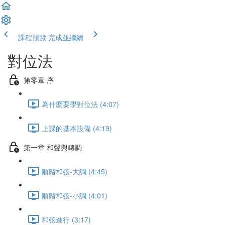
課程預覽
完成並繼續
對位法
第零章 序
為什麼要學對位法 (4:07)
上課的基本設備 (4:19)
第一章 和聲與轉調
順階和弦-大調 (4:45)
順階和弦-小調 (4:01)
和弦進行 (3:17)