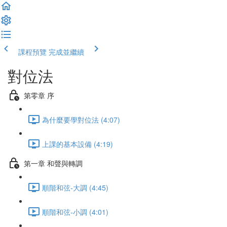
課程預覽
完成並繼續
對位法
第零章 序
為什麼要學對位法 (4:07)
上課的基本設備 (4:19)
第一章 和聲與轉調
順階和弦-大調 (4:45)
順階和弦-小調 (4:01)